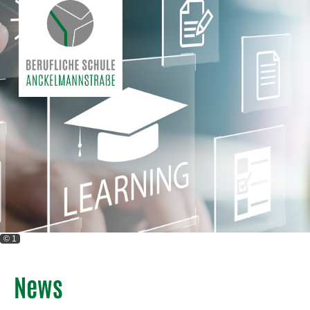
© 1
News