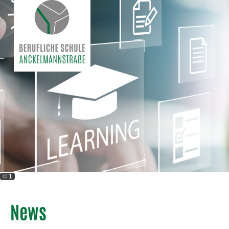
© 1
News