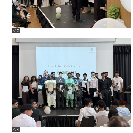
© 3
© 4